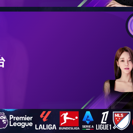
http://www.inthecompanyoffriends.com:80/blo
请求的 URL
E:\webhost\adxocn_hiismtyr\www\blog\
物理路径
登录方法
匿名
登录用户
匿名
为网站或应用程序启用目录列表时，便会出现此错误。此设置可能是有意禁用的，以保护服务器
国)
|
华体会在线(中国)唯一官方网站
|
乐动在线
|
星空线上平台（集团）官方网站
|
米兰体育平