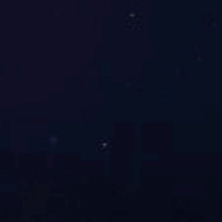
食品 | 餐饮 | 快消｜精集
深圳｜五谷磨房食品集团 创意战略：五谷杂粮新品类开拓者； 现代食补的
倡导者；纯天然无添加食品的监护者； 市场现状：五谷磨房目前已在全国
1000多家大型连锁超市设有品牌直营专柜，全国营销网点已基本布局完
成。 公司提倡的是“零距离接触，现场研磨，零食品添加剂”，获得了非常好
的业绩。