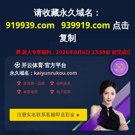
0755-85263501
Toggle
navigation
深圳｜百业兴科技
唯集群，精电商，兴百业
行业：科技｜电子｜制造
理念
深圳前海百业兴网络科技有限公司是一家互联网高科技企业，秉
承“技术可以改变一切”的理念，十年来专注为中小微企业实现“低
成本、智能化”的电子商务化产品服务，降低企业“互联网+”门
槛，倡导技术为核心，产品为导向，平台为基础，服务为价值，
安博手机网页版登录入口为根本的理念，通过十多年来的技术产